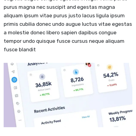
purus magna nec suscipit and egestas magna
aliquam ipsum vitae purus justo lacus ligula ipsum
primis cubilia donec undo augue luctus vitae egestas
a molestie donec libero sapien dapibus congue
tempor undo quisque fusce cursus neque aliquam
fusce blandit