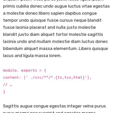
primis cubilia donec undo augue luctus vitae egestas
a molestie donec libero sapien dapibus congue
tempor undo quisque fusce cursus neque blandit
fusce lacinia placerat and nulla justo molestie
blandit justo diam aliquet tortor molestie sagittis
lacinia undo and mullam molestie diam luctus donec
bibendum aliquet massa elementum. Libero quisque
lacus and ligula massa lorem.
module. exports = {
content: [' ./src/**/*.{ts,tsx,html}'],
// …
}
Sagittis augue congue egestas integer velna purus