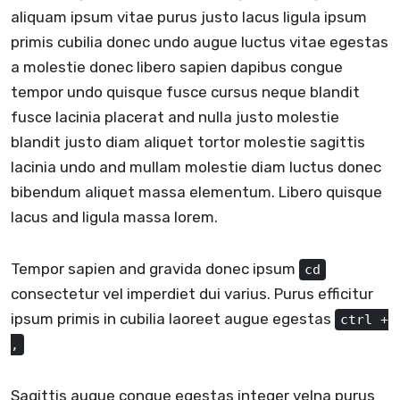
aliquam ipsum vitae purus justo lacus ligula ipsum
primis cubilia donec undo augue luctus vitae egestas
a molestie donec libero sapien dapibus congue
tempor undo quisque fusce cursus neque blandit
fusce lacinia placerat and nulla justo molestie
blandit justo diam aliquet tortor molestie sagittis
lacinia undo and mullam molestie diam luctus donec
bibendum aliquet massa elementum. Libero quisque
lacus and ligula massa lorem.
Tempor sapien and gravida donec ipsum
cd
consectetur vel imperdiet dui varius. Purus efficitur
ipsum primis in cubilia laoreet augue egestas
ctrl +
,
Sagittis augue congue egestas integer velna purus