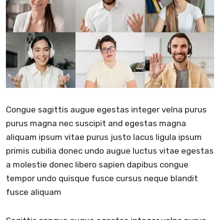
Congue sagittis augue egestas integer velna purus
purus magna nec suscipit and egestas magna
aliquam ipsum vitae purus justo lacus ligula ipsum
primis cubilia donec undo augue luctus vitae egestas
a molestie donec libero sapien dapibus congue
tempor undo quisque fusce cursus neque blandit
fusce aliquam