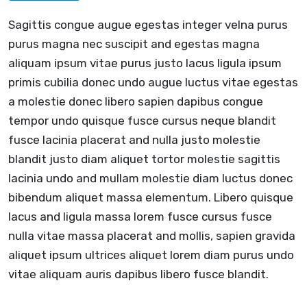
Sagittis congue augue egestas integer velna purus
purus magna nec suscipit and egestas magna
aliquam ipsum vitae purus justo lacus ligula ipsum
primis cubilia donec undo augue luctus vitae egestas
a molestie donec libero sapien dapibus congue
tempor undo quisque fusce cursus neque blandit
fusce lacinia placerat and nulla justo molestie
blandit justo diam aliquet tortor molestie sagittis
lacinia undo and mullam molestie diam luctus donec
bibendum aliquet massa elementum. Libero quisque
lacus and ligula massa lorem fusce cursus fusce
nulla vitae massa placerat and mollis, sapien gravida
aliquet ipsum ultrices aliquet lorem diam purus undo
vitae aliquam auris dapibus libero fusce blandit.