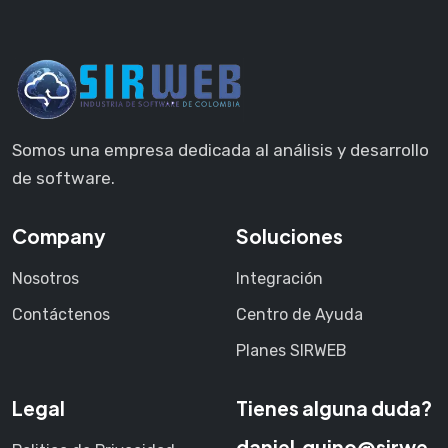
Somos una empresa dedicada al análisis y desarrollo
de software.
Company
Soluciones
Nosotros
Integración
Contáctenos
Centro de Ayuda
Planes SIRWEB
Legal
Tienes alguna duda?
daniel.quino@sirwe