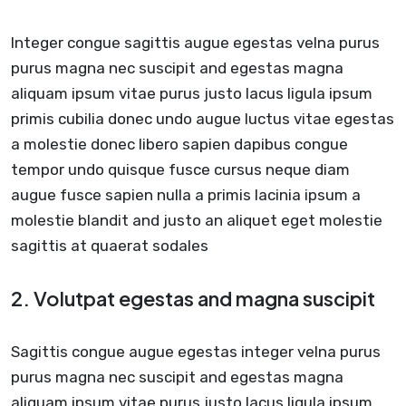
Integer congue sagittis augue egestas velna purus
purus magna nec suscipit and egestas magna
aliquam ipsum vitae purus justo lacus ligula ipsum
primis cubilia donec undo augue luctus vitae egestas
a molestie donec libero sapien dapibus congue
tempor undo quisque fusce cursus neque diam
augue fusce sapien nulla a primis lacinia ipsum a
molestie blandit and justo an aliquet eget molestie
sagittis at quaerat sodales
2. Volutpat egestas and magna suscipit
Sagittis congue augue egestas integer velna purus
purus magna nec suscipit and egestas magna
aliquam ipsum vitae purus justo lacus ligula ipsum