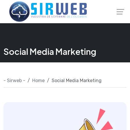
Skip
Launch login modal
Launch register modal
to
content
Social Media Marketing
- Sirweb -
Home
Social Media Marketing