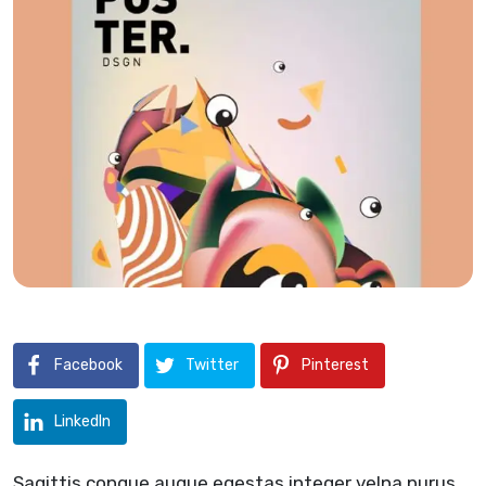
Facebook
Twitter
Pinterest
LinkedIn
Sagittis congue augue egestas integer velna purus