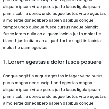
aliquam ipsum vitae purus justo lacus ligula ipsum
primis cubilia donec undo augue luctus vitae egestas
a molestie donec libero sapien dapibus congue
tempor undo quisque fusce cursus neque blandit
fusce lorem nulla an aliquam lacinia justo molestie
blandit justo diam an aliquet tortor sagittis lacinia
molestie diam egestas
1. Lorem egestas a dolor fusce posuere
Congue sagittis augue egestas integer velna purus
purus magna nec suscipit and egestas magna
aliquam ipsum vitae purus justo lacus ligula ipsum
primis cubilia donec undo augue luctus vitae egestas
a molestie donec libero sapien dapibus congue