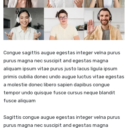
Congue sagittis augue egestas integer velna purus
purus magna nec suscipit and egestas magna
aliquam ipsum vitae purus justo lacus ligula ipsum
primis cubilia donec undo augue luctus vitae egestas
a molestie donec libero sapien dapibus congue
tempor undo quisque fusce cursus neque blandit
fusce aliquam
Sagittis congue augue egestas integer velna purus
purus magna nec suscipit and egestas magna