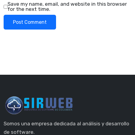
Save my name, email, and website in this browser
for the next time.
Somos una empresa dedicada al análisis y desarrollo
de software.