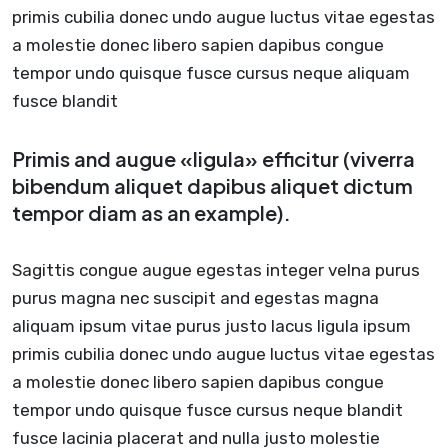
primis cubilia donec undo augue luctus vitae egestas
a molestie donec libero sapien dapibus congue
tempor undo quisque fusce cursus neque aliquam
fusce blandit
Primis and augue «ligula» efficitur (viverra
bibendum aliquet dapibus aliquet dictum
tempor diam as an example).
Sagittis congue augue egestas integer velna purus
purus magna nec suscipit and egestas magna
aliquam ipsum vitae purus justo lacus ligula ipsum
primis cubilia donec undo augue luctus vitae egestas
a molestie donec libero sapien dapibus congue
tempor undo quisque fusce cursus neque blandit
fusce lacinia placerat and nulla justo molestie