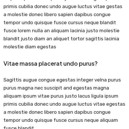
primis cubilia donec undo augue luctus vitae gestas
a molestie donec libero sapien dapibus congue
tempor undo quisque fusce cursus neque blandit
fusce lorem nulla an aliquam lacinia justo molestie
blandit justo diam an aliquet tortor sagittis lacinia
molestie diam egestas
Vitae massa placerat undo purus?
Sagittis augue congue egestas integer velna purus
purus magna nec suscipit and egestas magna
aliquam ipsum vitae purus justo lacus ligula ipsum
primis cubilia donec undo augue luctus vitae egestas
a molestie donec libero sapien dapibus congue
tempor undo quisque fusce cursus neque aliquam
fusce blandit