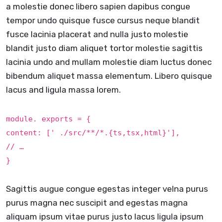
a molestie donec libero sapien dapibus congue
tempor undo quisque fusce cursus neque blandit
fusce lacinia placerat and nulla justo molestie
blandit justo diam aliquet tortor molestie sagittis
lacinia undo and mullam molestie diam luctus donec
bibendum aliquet massa elementum. Libero quisque
lacus and ligula massa lorem.
module. exports = {
content: [' ./src/**/*.{ts,tsx,html}'],
// …
}
Sagittis augue congue egestas integer velna purus
purus magna nec suscipit and egestas magna
aliquam ipsum vitae purus justo lacus ligula ipsum