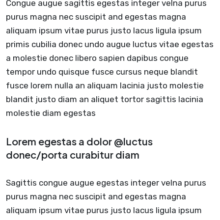
Congue augue sagittis egestas integer velna purus
purus magna nec suscipit and egestas magna
aliquam ipsum vitae purus justo lacus ligula ipsum
primis cubilia donec undo augue luctus vitae egestas
a molestie donec libero sapien dapibus congue
tempor undo quisque fusce cursus neque blandit
fusce lorem nulla an aliquam lacinia justo molestie
blandit justo diam an aliquet tortor sagittis lacinia
molestie diam egestas
Lorem egestas a dolor @luctus
donec/porta curabitur diam
Sagittis congue augue egestas integer velna purus
purus magna nec suscipit and egestas magna
aliquam ipsum vitae purus justo lacus ligula ipsum