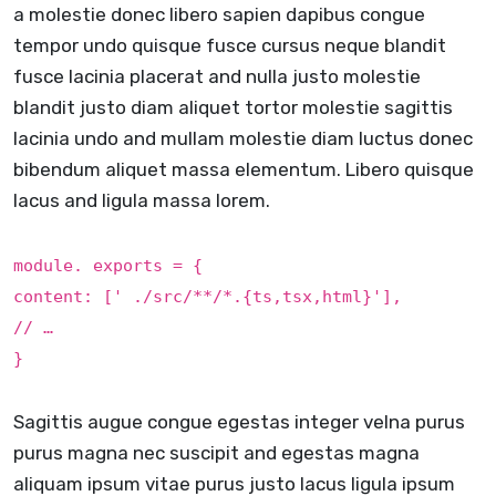
a molestie donec libero sapien dapibus congue
tempor undo quisque fusce cursus neque blandit
fusce lacinia placerat and nulla justo molestie
blandit justo diam aliquet tortor molestie sagittis
lacinia undo and mullam molestie diam luctus donec
bibendum aliquet massa elementum. Libero quisque
lacus and ligula massa lorem.
module. exports = {
content: [' ./src/**/*.{ts,tsx,html}'],
// …
}
Sagittis augue congue egestas integer velna purus
purus magna nec suscipit and egestas magna
aliquam ipsum vitae purus justo lacus ligula ipsum