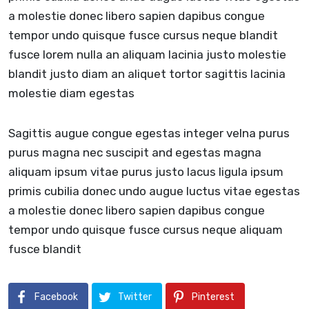
a molestie donec libero sapien dapibus congue
tempor undo quisque fusce cursus neque blandit
fusce lorem nulla an aliquam lacinia justo molestie
blandit justo diam an aliquet tortor sagittis lacinia
molestie diam egestas
Sagittis augue congue egestas integer velna purus
purus magna nec suscipit and egestas magna
aliquam ipsum vitae purus justo lacus ligula ipsum
primis cubilia donec undo augue luctus vitae egestas
a molestie donec libero sapien dapibus congue
tempor undo quisque fusce cursus neque aliquam
fusce blandit
Facebook
Twitter
Pinterest