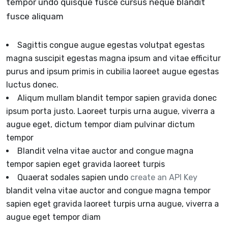
tempor undo quisque fusce cursus neque blandit
fusce aliquam
Sagittis congue augue egestas volutpat egestas
magna suscipit egestas magna ipsum and vitae efficitur
purus and ipsum primis in cubilia laoreet augue egestas
luctus donec.
Aliqum mullam blandit tempor sapien gravida donec
ipsum porta justo. Laoreet turpis urna augue, viverra a
augue eget, dictum tempor diam pulvinar dictum
tempor
Blandit velna vitae auctor and congue magna
tempor sapien eget gravida laoreet turpis
Quaerat sodales sapien undo
create an API Key
blandit velna vitae auctor and congue magna tempor
sapien eget gravida laoreet turpis urna augue, viverra a
augue eget tempor diam