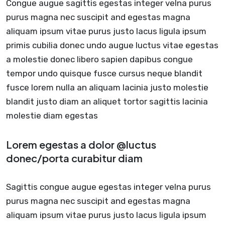
Congue augue sagittis egestas integer velna purus
purus magna nec suscipit and egestas magna
aliquam ipsum vitae purus justo lacus ligula ipsum
primis cubilia donec undo augue luctus vitae egestas
a molestie donec libero sapien dapibus congue
tempor undo quisque fusce cursus neque blandit
fusce lorem nulla an aliquam lacinia justo molestie
blandit justo diam an aliquet tortor sagittis lacinia
molestie diam egestas
Lorem egestas a dolor @luctus
donec/porta curabitur diam
Sagittis congue augue egestas integer velna purus
purus magna nec suscipit and egestas magna
aliquam ipsum vitae purus justo lacus ligula ipsum