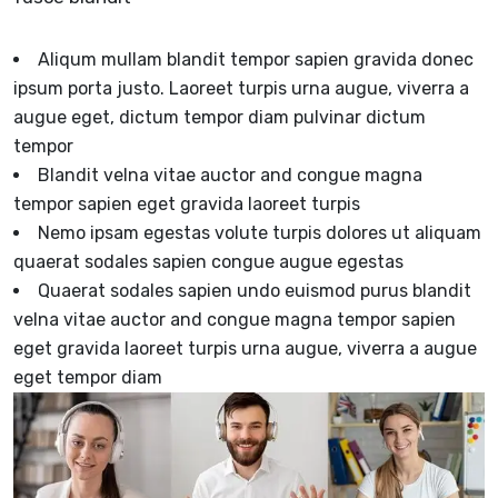
Aliqum mullam blandit tempor sapien gravida donec
ipsum porta justo. Laoreet turpis urna augue, viverra a
augue eget, dictum tempor diam pulvinar dictum
tempor
Blandit velna vitae auctor and congue magna
tempor sapien eget gravida laoreet turpis
Nemo ipsam egestas volute turpis dolores ut aliquam
quaerat sodales sapien congue augue egestas
Quaerat sodales sapien undo euismod purus blandit
velna vitae auctor and congue magna tempor sapien
eget gravida laoreet turpis urna augue, viverra a augue
eget tempor diam