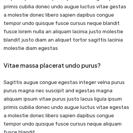
primis cubilia donec undo augue luctus vitae gestas
a molestie donec libero sapien dapibus congue
tempor undo quisque fusce cursus neque blandit
fusce lorem nulla an aliquam lacinia justo molestie
blandit justo diam an aliquet tortor sagittis lacinia
molestie diam egestas
Vitae massa placerat undo purus?
Sagittis augue congue egestas integer velna purus
purus magna nec suscipit and egestas magna
aliquam ipsum vitae purus justo lacus ligula ipsum
primis cubilia donec undo augue luctus vitae egestas
a molestie donec libero sapien dapibus congue
tempor undo quisque fusce cursus neque aliquam
fusce blandit