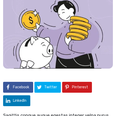
Facebook
Twitter
Pinterest
LinkedIn
Sagittis congue augue egestas integer velna purus