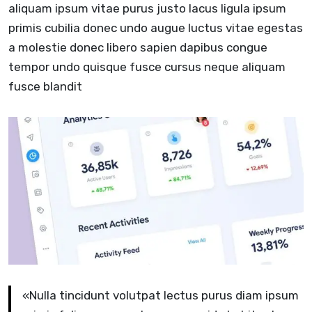
aliquam ipsum vitae purus justo lacus ligula ipsum
primis cubilia donec undo augue luctus vitae egestas
a molestie donec libero sapien dapibus congue
tempor undo quisque fusce cursus neque aliquam
fusce blandit
«Nulla tincidunt volutpat lectus purus diam ipsum