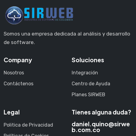
Somos una empresa dedicada al análisis y desarrollo
de software.
Company
Soluciones
Nosotros
Integración
Contáctenos
Centro de Ayuda
Planes SIRWEB
Legal
Tienes alguna duda?
daniel.quino@sirwe
Politica de Privacidad
b.com.co
Políticas de Cookies