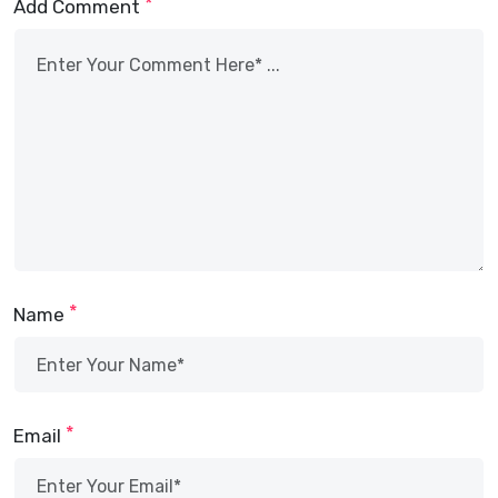
*
Add Comment
*
Name
*
Email