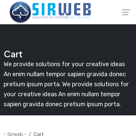
Skip
Launch login modal
Launch register modal
to
content
Cart
We provide solutions for your creative ideas
An enim nullam tempor sapien gravida donec
pretium ipsum porta. We provide solutions for
your creative ideas An enim nullam tempor
sapien gravida donec pretium ipsum porta.
- Sirweb -
Cart